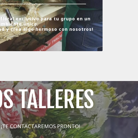
 floral exclusivo para tu grupo en un
ambiente único.
dad y crea algo hermoso con nosotros!
OS TALLERES
. ¡TE CONTACTAREMOS PRONTO!