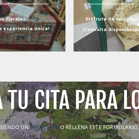
s florales.
Disfruta de un taller
a experiencia única!
¡Consulta disponibili
 TU CITA PARA L
IBIENDO UN
WHATSAPP
O RELLENA ESTE FORMULARIO