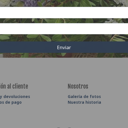
Enviar
ón al cliente
Nosotros
 y devoluciones
Galería de fotos
os de pago
Nuestra historia