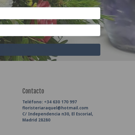
Contacto
Teléfono:
+34 630 170 997
floristeriaraquel@hotmail.com
C/ Independencia n30, El Escorial,
Madrid 28280