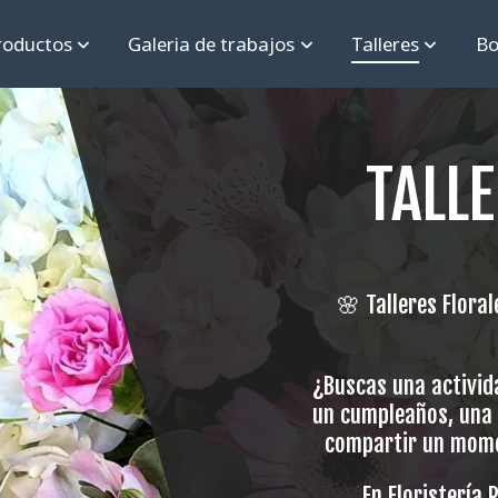
roductos
Galeria de trabajos
Talleres
Bo
TALL
🌸 Talleres Flora
¿Buscas una activida
un cumpleaños, una 
compartir un mome
En Floristería 