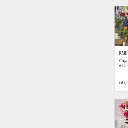
PARI
Caj
esti
60,