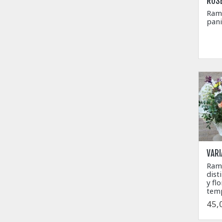
ROS
Ram
pani
VAR
Ramo
dist
y fl
tem
45,