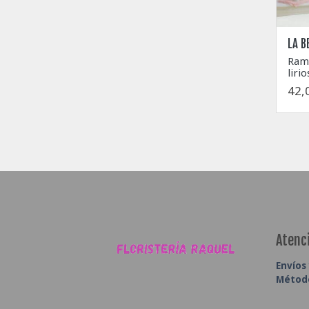
LA B
Ramo
lirio
42,
Atenci
Envíos
Métod