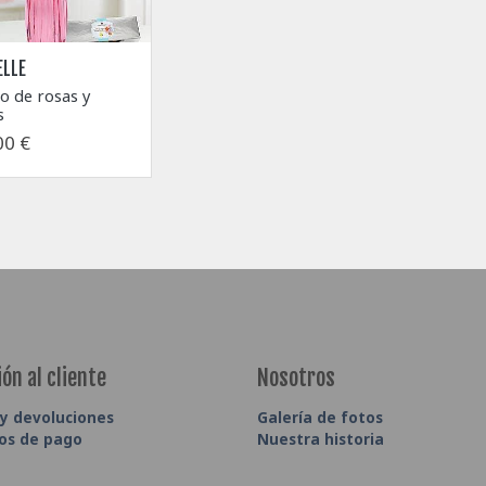
ELLE
 de rosas y
s
00 €
ón al cliente
Nosotros
 y devoluciones
Galería de fotos
os de pago
Nuestra historia