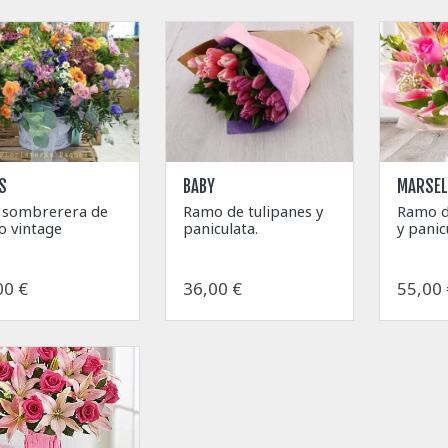
S
BABY
MARSEL
a sombrerera de
Ramo de tulipanes y
Ramo de
lo vintage
paniculata.
y panic
00 €
36,00 €
55,00 