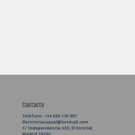
Contacto
Teléfono:
+34 630 170 997
floristeriaraquel@hotmail.com
C/ Independencia n30, El Escorial,
Madrid 28280