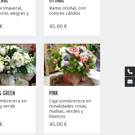
ERAL
OTOÑAL
rimaveral,
Ramo otoñal, con
ores alegres y
colores cálidos
€
45,00 €
& GREEN
PINK
ombrerera en
Caja sombrerera en
y verde
tonalidades rosas,
malvas, verdes y
blancos
€
45,00 €