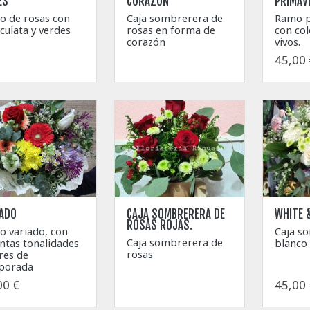
ES
CORAZÓN
PRIMAV
o de rosas con
Caja sombrerera de
Ramo p
culata y verdes
rosas en forma de
con col
corazón
vivos.
45,00 
IADO
CAJA SOMBRERERA DE
WHITE 
ROSAS ROJAS.
 variado, con
Caja s
Caja sombrerera de
intas tonalidades
blanco 
rosas
ores de
porada
00 €
45,00 