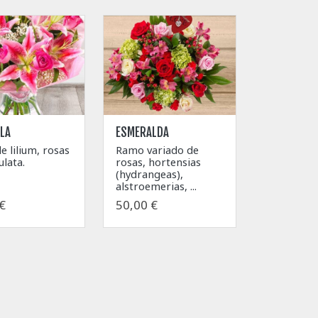
LA
ESMERALDA
 lilium, rosas
Ramo variado de
ulata.
rosas, hortensias
(hydrangeas),
alstroemerias, ...
€
50,00 €