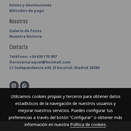
Envíos y devoluciones
Métodos de pago
Nosotros
Galería de fotos
Nuestra historia
Contacto
Teléfono:
+34 630 170 997
floristeriaraquel@hotmail.com
C/ Independencia n30, El Escorial, Madrid 28280
Política de cookies
Utilizamos cookies propias y terceros para obtener datos
Gestión de cookies
estadísticos de la navegación de nuestros usuarios y
mejorar nuestros servicios. Puedes configurar tus
preferencias a través del botón “Configurar” o obtener más
información en nuestra
Política de cookies
.