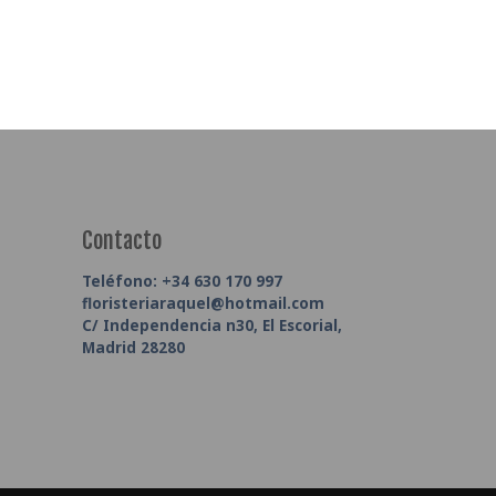
Contacto
Teléfono:
+34 630 170 997
floristeriaraquel@hotmail.com
C/ Independencia n30, El Escorial,
Madrid 28280