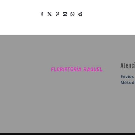
Atenci
Envíos
Métod