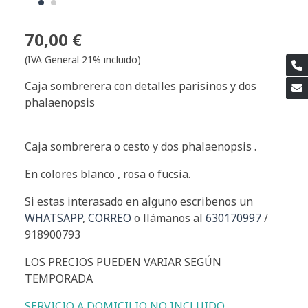
70,00 €
(IVA General 21% incluido)
Caja sombrerera con detalles parisinos y dos
phalaenopsis
Caja sombrerera o cesto y dos phalaenopsis .
En colores blanco , rosa o fucsia.
Si estas interasado en alguno escribenos un
WHATSAPP
,
CORREO
o llámanos al
630170997
/
918900793
LOS PRECIOS PUEDEN VARIAR SEGÚN
TEMPORADA
SERVICIO A DOMICILIO NO INCLUIDO