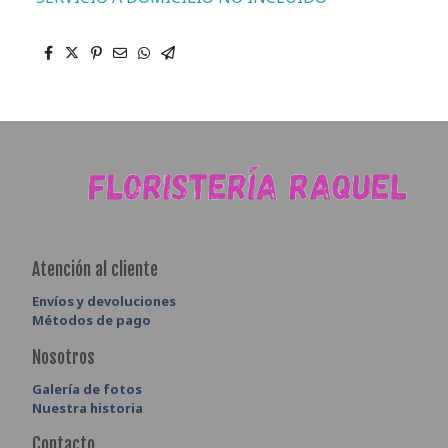
Atención al cliente
Envíos y devoluciones
Métodos de pago
Nosotros
Galería de fotos
Nuestra historia
Contacto