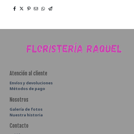
Atención al cliente
Envíos y devoluciones
Métodos de pago
Nosotros
Galería de fotos
Nuestra historia
Contacto