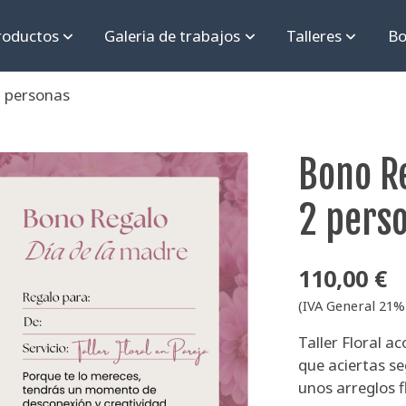
roductos
Galeria de trabajos
Talleres
Bo
2 personas
Bono Re
2 pers
110,00 €
(IVA General 21% 
Taller Floral a
que aciertas s
unos arreglos f