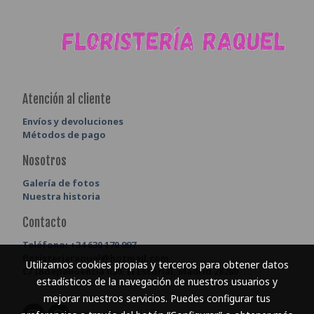
Atención al cliente
Envíos y devoluciones
Métodos de pago
Nosotros
Galería de fotos
Nuestra historia
Contacto
Teléfono:
+34 630 170 997
floristeriaraquel@hotmail.com
Utilizamos cookies propias y terceros para obtener datos
C/ Independencia n30, El Escorial, Madrid 28280
estadísticos de la navegación de nuestros usuarios y
mejorar nuestros servicios. Puedes configurar tus